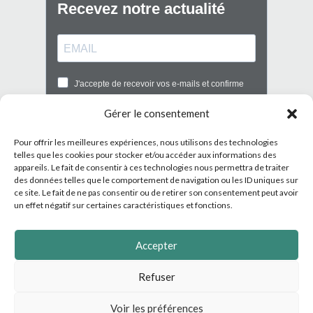
Gérer le consentement
Pour offrir les meilleures expériences, nous utilisons des technologies
telles que les cookies pour stocker et/ou accéder aux informations des
appareils. Le fait de consentir à ces technologies nous permettra de traiter
des données telles que le comportement de navigation ou les ID uniques sur
ce site. Le fait de ne pas consentir ou de retirer son consentement peut avoir
un effet négatif sur certaines caractéristiques et fonctions.
Accepter
Conditions générales de vente
-
Conditions générales d'utilisation
-
Mentions
Refuser
légales
-
Règlement intérieur -
Télécharger le certificat Qualiopi
©2021-
2026
CECODEV.FR — TOUS DROITS RÉSERVÉS - CRÉATION MARIE
Voir les préférences
CARDON (
LAPLUMEAMOTIFS.COM
)