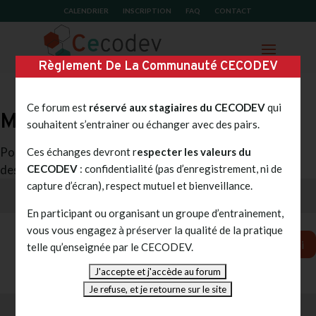
CALENDRIER
INSCRIPTION
FAQ
CONTACT
Règlement De La Communauté CECODEV
Ce forum est
réservé aux stagiaires du CECODEV
qui
Mot de passe protégé
souhaitent s’entrainer ou échanger avec des pairs.
Pour voir ce poste protégé, tapez le mot de passe ci-
Ces échanges devront r
especter les valeurs du
CECODEV
: confidentialité (pas d’enregistrement, ni de
dessous:
capture d’écran), respect mutuel et bienveillance.
En participant ou organisant un groupe d’entrainement,
vous vous engagez à préserver la qualité de la pratique
Envoi
telle qu’enseignée par le CECODEV.